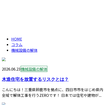
ENTRY
機械設備の解体
CONTACT
column
HOME
コラム
機械設備の解体
2026.06.23
機械設備の解体
木造住宅を放置するリスクとは？
こんにちは！三重県鈴鹿市を拠点に、四日市市をはじめ県内
全域で解体工事を行うZEROです！ 日本では住宅や建物が...