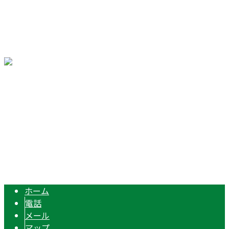
会社概要
ブログ
コラム
サイトマップ
〒510-0226 三重県鈴鹿市岸岡町3175-2
Googleマップで確認する
Copyright © 機械設備などの解体工事なら三重県鈴鹿市や津市、四日市市
に対応の株式会社ZEROへ. All rights reserved.
ホーム
電話
メール
マップ