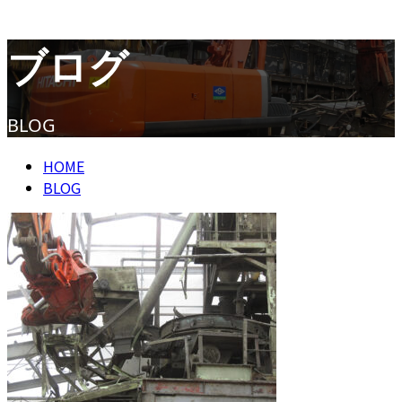
ENTRY
ブログ
CONTACT
BLOG
HOME
BLOG