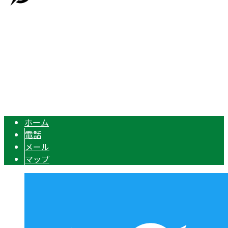
〒510-0226 三重県鈴鹿市岸岡町3175-2
Googleマップで確認する
Copyright © 機械設備などの解体工事なら三重県鈴鹿市や津市、四日市市
に対応の株式会社ZEROへ. All rights reserved.
ホーム
電話
メール
マップ