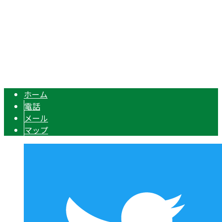
〒510-0226 三重県鈴鹿市岸岡町3175-2
Googleマップで確認する
Copyright © 機械設備などの解体工事なら三重県鈴鹿市や津市、四日市市
に対応の株式会社ZEROへ. All rights reserved.
ホーム
電話
メール
マップ